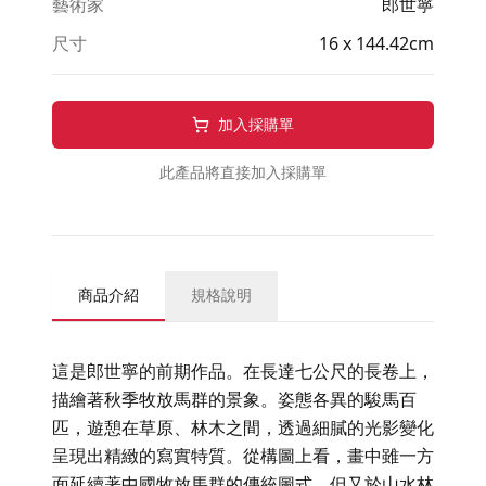
藝術家
郎世寧
尺寸
16 x 144.42cm
加入採購單
此產品將直接加入採購單
商品介紹
規格說明
這是郎世寧的前期作品。在長達七公尺的長卷上，
描繪著秋季牧放馬群的景象。姿態各異的駿馬百
匹，遊憩在草原、林木之間，透過細膩的光影變化
呈現出精緻的寫實特質。從構圖上看，畫中雖一方
面延續著中國牧放馬群的傳統圖式，但又於山水林