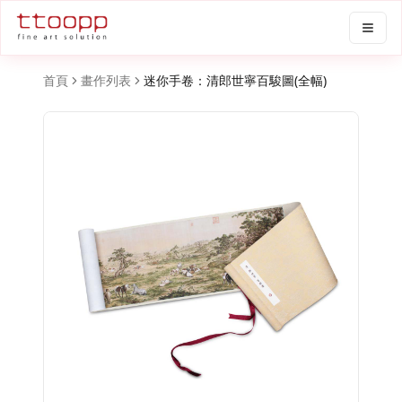
首頁
畫作列表
迷你手卷：清郎世寧百駿圖(全幅)