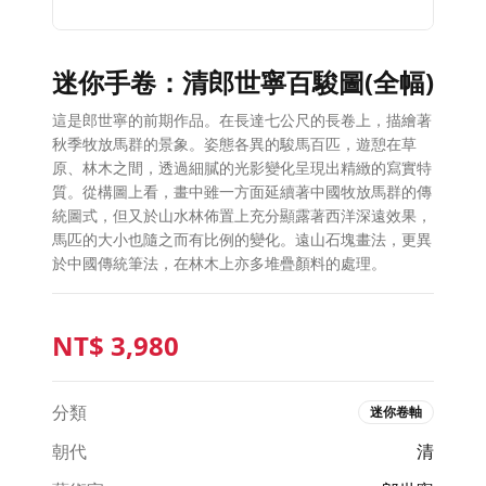
迷你手卷：清郎世寧百駿圖(全幅)
這是郎世寧的前期作品。在長達七公尺的長卷上，描繪著
秋季牧放馬群的景象。姿態各異的駿馬百匹，遊憩在草
原、林木之間，透過細膩的光影變化呈現出精緻的寫實特
質。從構圖上看，畫中雖一方面延續著中國牧放馬群的傳
統圖式，但又於山水林佈置上充分顯露著西洋深遠效果，
馬匹的大小也隨之而有比例的變化。遠山石塊畫法，更異
於中國傳統筆法，在林木上亦多堆疊顏料的處理。
NT$
3,980
分類
迷你卷軸
朝代
清