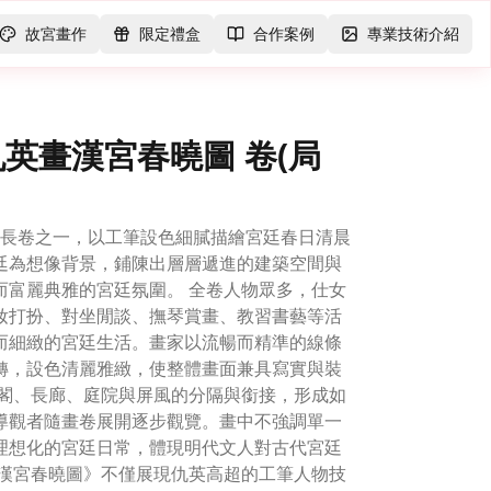
故宮畫作
限定禮盒
合作案例
專業技術介紹
仇英畫漢宮春曉圖 卷(局
表長卷之一，以工筆設色細膩描繪宮廷春日清晨
廷為想像背景，鋪陳出層層遞進的建築空間與
而富麗典雅的宮廷氛圍。 全卷人物眾多，仕女
妝打扮、對坐閒談、撫琴賞畫、教習書藝等活
而細緻的宮廷生活。畫家以流暢而精準的線條
轉，設色清麗雅緻，使整體畫面兼具寫實與裝
樓閣、長廊、庭院與屏風的分隔與銜接，形成如
導觀者隨畫卷展開逐步觀覽。畫中不強調單一
理想化的宮廷日常，體現明代文人對古代宮廷
《漢宮春曉圖》不僅展現仇英高超的工筆人物技