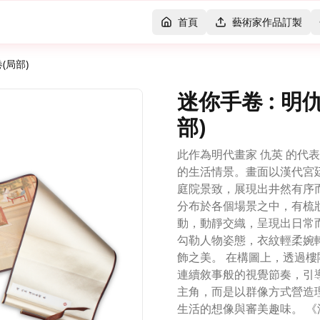
首頁
藝術家作品訂製
(局部)
迷你手卷 : 明
部)
此作為明代畫家 仇英 的代
的生活情景。畫面以漢代宮
庭院景致，展現出井然有序
分布於各個場景之中，有梳
動，動靜交織，呈現出日常
勾勒人物姿態，衣紋輕柔婉
飾之美。 在構圖上，透過
連續敘事般的視覺節奏，引
主角，而是以群像方式營造
生活的想像與審美趣味。 