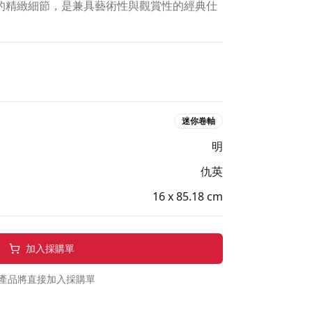
的精緻細節，是兼具藝術性與觀賞性的經典仕
迷你卷軸
明
仇英
16 x 85.18 cm
加入採購單
產品將直接加入採購單