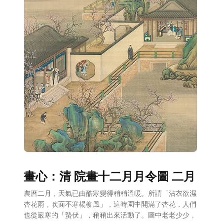
畫心：清 院畫十二月月令圖 二月
農曆二月，天氣已由酷寒變得稍稍溫暖。所謂「沾衣欲濕
杏花雨，吹面不寒楊柳風」，這時園中開滿了杏花，人們
也從嚴寒的「蟄伏」，稍稍出來活動了。圖中老老少少，