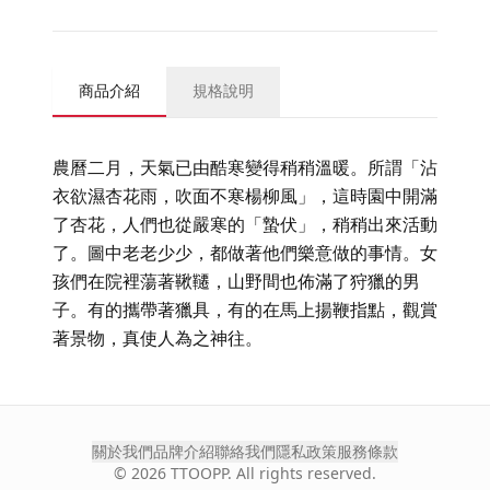
商品介紹
規格說明
農曆二月，天氣已由酷寒變得稍稍溫暖。所謂「沾
衣欲濕杏花雨，吹面不寒楊柳風」，這時園中開滿
了杏花，人們也從嚴寒的「蟄伏」，稍稍出來活動
了。圖中老老少少，都做著他們樂意做的事情。女
孩們在院裡蕩著鞦韆，山野間也佈滿了狩獵的男
子。有的攜帶著獵具，有的在馬上揚鞭指點，觀賞
著景物，真使人為之神往。
關於我們
品牌介紹
聯絡我們
隱私政策
服務條款
©
2026
TTOOPP. All rights reserved.