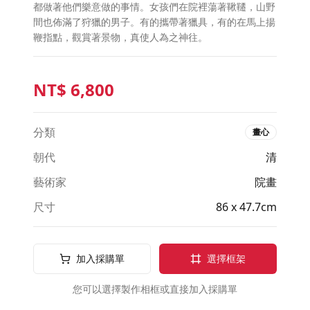
都做著他們樂意做的事情。女孩們在院裡蕩著鞦韆，山野
間也佈滿了狩獵的男子。有的攜帶著獵具，有的在馬上揚
鞭指點，觀賞著景物，真使人為之神往。
NT$
6,800
分類
畫心
朝代
清
藝術家
院畫
尺寸
86 x 47.7cm
加入採購單
選擇框架
您可以選擇製作相框或直接加入採購單