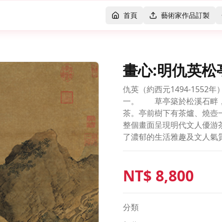
首頁
藝術家作品訂製
畫心:明仇英松
仇英（約西元1494-155
一。 草亭築於松溪石畔，
茶。亭前樹下有茶爐、燒壺
整個畫面呈現明代文人優游
了濃郁的生活雅趣及文人氣
NT$
8,800
分類