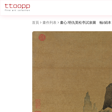
首頁
畫作列表
畫心:明仇英松亭試泉圖 軸/絹本