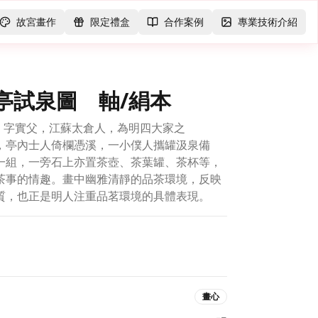
故宮畫作
限定禮盒
合作案例
專業技術介紹
亭試泉圖 軸/絹本
2年）字實父，江蘇太倉人，為明四大家之
亭內士人倚欄憑溪，一小僕人攜罐汲泉備
一組，一旁石上亦置茶壺、茶葉罐、茶杯等，
茶事的情趣。畫中幽雅清靜的品茶環境，反映
質，也正是明人注重品茗環境的具體表現。
畫心