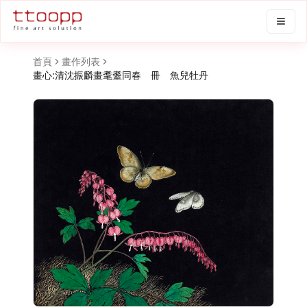
首頁
畫作列表
畫心:清沈振麟畫耄耋同春 冊 魚兒牡丹