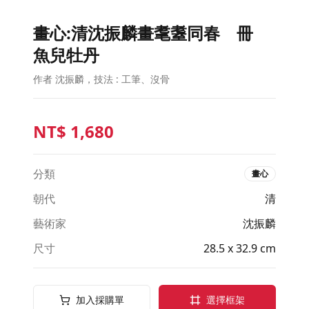
畫心:清沈振麟畫耄耋同春 冊
魚兒牡丹
作者 沈振麟，技法 : 工筆、沒骨
NT$
1,680
分類
畫心
朝代
清
藝術家
沈振麟
尺寸
28.5 x 32.9 cm
加入採購單
選擇框架