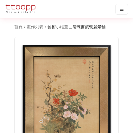
首頁
畫作列表
藝術小框畫＿清陳書歲朝麗景軸