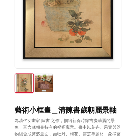
藝術小框畫＿清陳書歲朝麗景軸
為清代女畫家 陳書 之作，描繪新春時節吉慶華麗的景
象，富含歲朝畫特有的祝福寓意。畫中以花卉、果實與器
物組合成繁盛畫面，如牡丹、梅花、靈芝等題材，象徵富