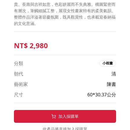
貴、長壽與吉祥如意，色彩妍麗而不失典雅。構圖緊密而
有層次，筆觸細膩工整，展現女性畫家特有的柔美氣韻。
整體作品洋溢著節慶氛圍，既具觀賞性，也承載迎春納福
的文化意涵。
NT$
2,980
分類
小框畫
朝代
清
藝術家
陳書
尺寸
60*30.37公分
加入採購單
此產品將直接加入採購單