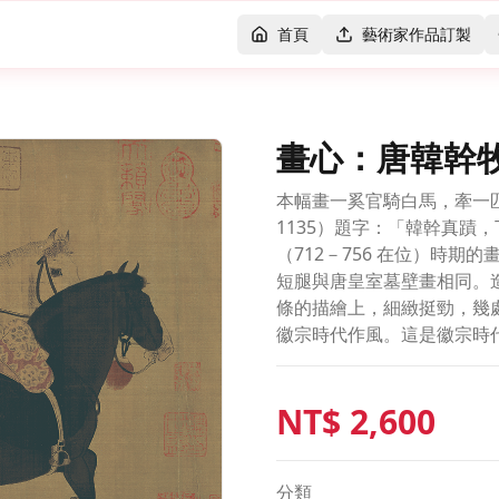
首頁
藝術家作品訂製
畫心：唐韓幹
本幅畫一奚官騎白馬，牽一匹
1135）題字：「韓幹真蹟
（712－756 在位）時
短腿與唐皇室墓壁畫相同。
條的描繪上，細緻挺勁，幾
徽宗時代作風。這是徽宗時代的
NT$
2,600
分類