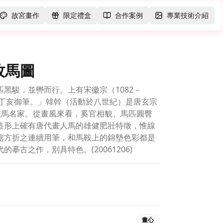
故宮畫作
限定禮盒
合作案例
專業技術介紹
牧馬圖
黑駿，並轡而行。上有宋徽宗（1082－
，丁亥御筆。」韓幹（活動於八世紀）是唐玄宗
期的畫馬名家。從畫風來看，奚官相貌、馬匹圓臀
造形上確有唐代畫人馬的雄健肥壯特徵，惟線
處方折之連續用筆，和馬鞍上的錦墊色彩都是
摹古之作，別具特色。(20061206)
畫心