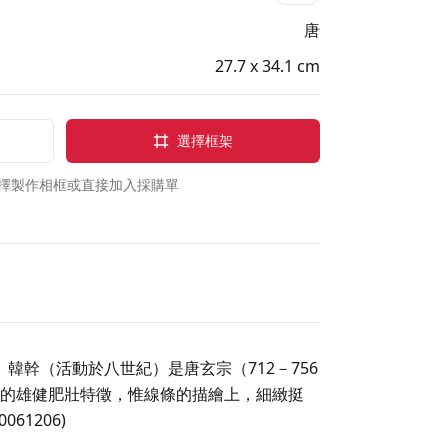
唐
27.7 x 34.1 cm
選擇框架
擇製作相框或直接加入採購單
韓幹（活動於八世紀）是唐玄宗（712－756
的雄健肥壯特徵，惟線條的描繪上，細緻挺
1206)