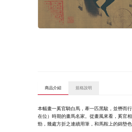
商品介紹
規格說明
本幅畫一奚官騎白馬，牽一匹黑駿，並轡而行。
在位）時期的畫馬名家。從畫風來看，奚官相
勁，幾處方折之連續用筆，和馬鞍上的錦墊色彩