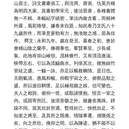
山居士。詩文書畫俱工，與沈周、唐寅、仇英共稱
為明四大家。其書初學宋元，後法晉唐，各種書體
無一不精。本幅結字縝密，筆法內斂含蓄，而精神
外露，風彩煥發。據卷末自題，知此卷乃文氏八十
九歲所作，而筆意蒼勁有力，無渙散之感，當為佳
作。 釋文 : 永和九年。歲在癸丑。暮春之初。會於
會稽山陰之蘭亭。脩禊事也。羣賢畢至。少長咸
集。此地有崇山峻領。茂林脩竹。又有清流激湍。
映帶左右。引以為流觴曲水。列坐其次。雖無絲竹
管絃之盛。一觴一詠。亦足以暢敘幽情。是日也。
天朗氣清。惠風和暢。仰觀宇宙之大。俯察品類之
盛。所以遊目騁懷。足以極視聽之娛。信可樂也。
夫人之相與。俯仰一世。或取諸懷抱。悟言一室之
內。或因寄所託。放浪形骸之外。雖趣舍萬殊。靜
躁不同。當其欣於所遇。暫得於己。怏然自足。不
知老之將至。及其所之既倦。情隨事遷。感慨係之
矣。向之所欣。俛仰之間。以為陳迹。猶不能不以