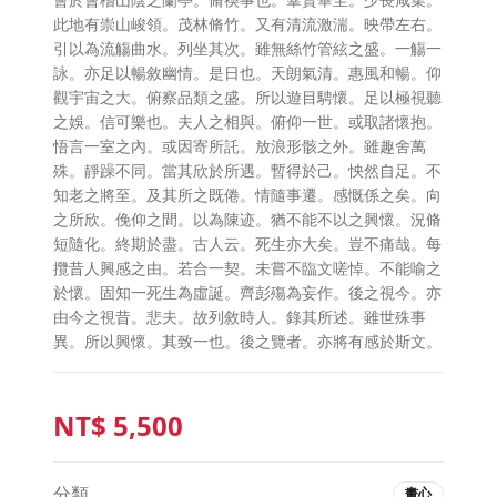
此地有崇山峻領。茂林脩竹。又有清流激湍。映帶左右。
引以為流觴曲水。列坐其次。雖無絲竹管絃之盛。一觴一
詠。亦足以暢敘幽情。是日也。天朗氣清。惠風和暢。仰
觀宇宙之大。俯察品類之盛。所以遊目騁懷。足以極視聽
之娛。信可樂也。夫人之相與。俯仰一世。或取諸懷抱。
悟言一室之內。或因寄所託。放浪形骸之外。雖趣舍萬
殊。靜躁不同。當其欣於所遇。暫得於己。怏然自足。不
知老之將至。及其所之既倦。情隨事遷。感慨係之矣。向
之所欣。俛仰之間。以為陳迹。猶不能不以之興懷。況脩
短隨化。終期於盡。古人云。死生亦大矣。豈不痛哉。每
攬昔人興感之由。若合一契。未嘗不臨文嗟悼。不能喻之
於懷。固知一死生為虛誕。齊彭殤為妄作。後之視今。亦
由今之視昔。悲夫。故列敘時人。錄其所述。雖世殊事
異。所以興懷。其致一也。後之覽者。亦將有感於斯文。
NT$
5,500
分類
畫心