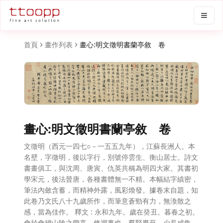
首頁
畫作列表
畫心:明文徵明書蘭亭敘 卷
畫心:明文徵明書蘭亭敘 卷
文徵明（西元一四七○－一五五九年），江蘇長洲人。本
名壁，字徵明，後以字行，別號停雲生、衡山居士。詩文
書畫俱工，與沈周、唐寅、仇英共稱為明四大家。其書初
學宋元，後法晉唐，各種書體無一不精。本幅結字縝密，
筆法內斂含蓄，而精神外露，風彩煥發。據卷末自題，知
此卷乃文氏八十九歲所作，而筆意蒼勁有力，無渙散之
感，當為佳作。 釋文 : 永和九年。歲在癸丑。暮春之初。
會於會稽山陰之蘭亭。脩禊事也。羣賢畢至。少長咸集。