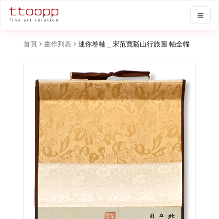
首頁
畫作列表
迷你卷軸＿宋范寬谿山行旅圖 軸全幅