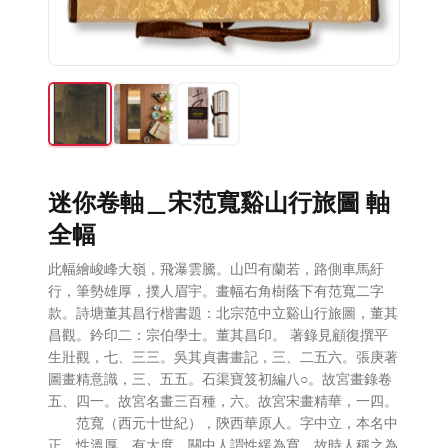
迷你卷軸＿宋范寬谿山行旅圖 軸
全幅
此幅繪峻峰大嶺，飛瀑雲騰。山凹有蘭若，路側車馬紆
行，筆勢雄厚，撲人眉宇。畫幅右角樹蔭下有范寬二字
款。詩塘董其昌行楷書題：北宗范中立谿山行旅圖，董其
昌觀。鈐印二：宗伯學士。董其昌印。 著錄見顧復撰平
生壯觀，七、三三。吳其貞書畫記，三、二五六。張庚著
圖畫精意識，三、五五。石渠寶笈初編八○。故宮畫錄卷
五、四一。故宮名畫三百種，六。故宮宋畫精華，一四。
范寬（西元十世紀），陝西華原人。字中立，本名中
正。性溫厚，有大度，關中人謂性緩為寬，故時人稱之為