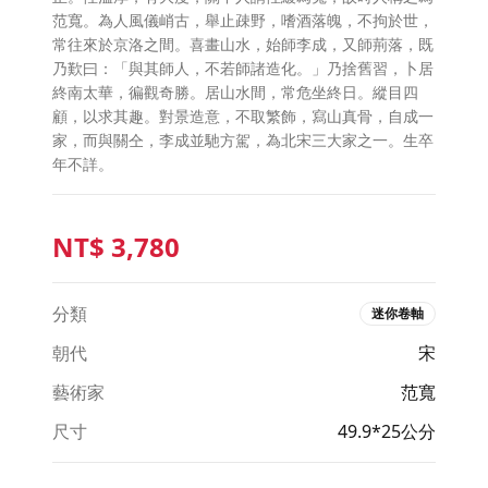
范寬。為人風儀峭古，舉止疎野，嗜酒落魄，不拘於世，
常往來於京洛之間。喜畫山水，始師李成，又師荊落，既
乃歎曰：「與其師人，不若師諸造化。」乃捨舊習，卜居
終南太華，徧觀奇勝。居山水間，常危坐終日。縱目四
顧，以求其趣。對景造意，不取繁飾，寫山真骨，自成一
家，而與關仝，李成並馳方駕，為北宋三大家之一。生卒
年不詳。
NT$
3,780
分類
迷你卷軸
朝代
宋
藝術家
范寬
尺寸
49.9*25公分