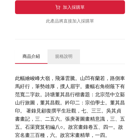
加入採購單
此產品將直接加入採購單
商品介紹
規格說明
此幅繪峻峰大嶺，飛瀑雲騰。山凹有蘭若，路側車
馬紆行，筆勢雄厚，撲人眉宇。畫幅右角樹蔭下有
范寬二字款。詩塘董其昌行楷書題：北宗范中立谿
山行旅圖，董其昌觀。鈐印二：宗伯學士。董其昌
印。 著錄見顧復撰平生壯觀，七、三三。吳其貞
書畫記，三、二五六。張庚著圖畫精意識，三、五
五。石渠寶笈初編八○。故宮畫錄卷五、四一。故
宮名畫三百種，六。故宮宋畫精華，一四。