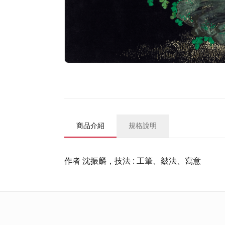
商品介紹
規格說明
作者 沈振麟，技法 : 工筆、皴法、寫意