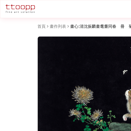
首頁
畫作列表
畫心:清沈振麟畫耄耋同春 冊 