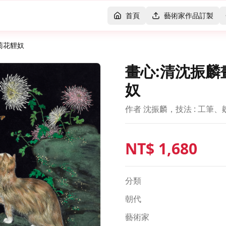
首頁
藝術家作品訂製
菊花貍奴
畫心:清沈振
奴
作者 沈振麟，技法 : 工筆
NT$
1,680
分類
朝代
藝術家