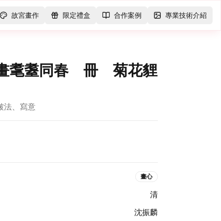
故宮畫作
限定禮盒
合作案例
專業技術介紹
麟畫耄耋同春 冊 菊花貍
、皴法、寫意
畫心
清
沈振麟