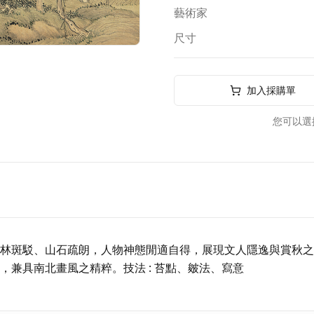
藝術家
尺寸
加入採購單
您可以選
林斑駁、山石疏朗，人物神態閒適自得，展現文人隱逸與賞秋之
兼具南北畫風之精粹。技法 : 苔點、皴法、寫意