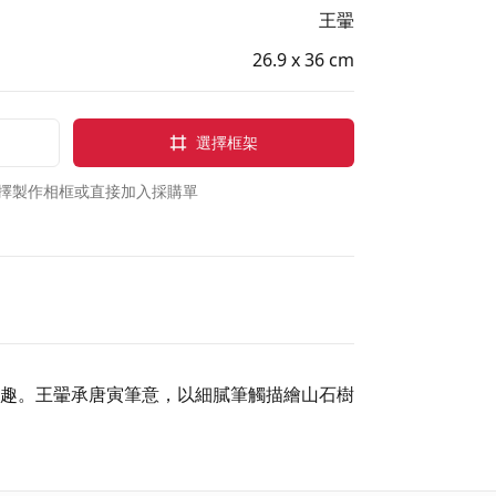
王翬
26.9 x 36 cm
選擇框架
擇製作相框或直接加入採購單
趣。王翬承唐寅筆意，以細膩筆觸描繪山石樹