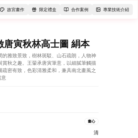
故宮畫作
限定禮盒
合作案例
專業技術介紹
 倣唐寅秋林高士圖 絹本
間的雅致景致，樹林斑駁、山石疏朗，人物神
與賞秋之趣。王翬承唐寅筆意，以細膩筆觸描
圖疏密有致，色彩清雅柔和，兼具南北畫風之
寫意
畫心
清