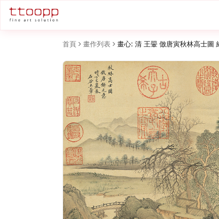
首頁
畫作列表
畫心: 清 王翬 倣唐寅秋林高士圖 