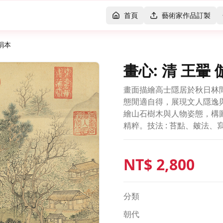
首頁
藝術家作品訂製
絹本
畫心: 清 王翬
畫面描繪高士隱居於秋日林
態閒適自得，展現文人隱逸
繪山石樹木與人物姿態，構
精粹。技法 : 苔點、皴法、
NT$
2,800
分類
朝代