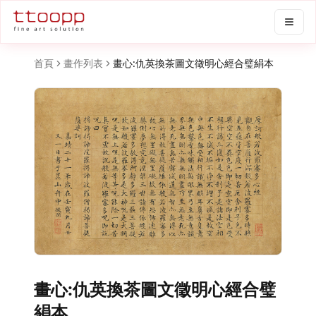
首頁
畫作列表
畫心:仇英換茶圖文徵明心經合璧絹本
畫心:仇英換茶圖文徵明心經合璧
絹本