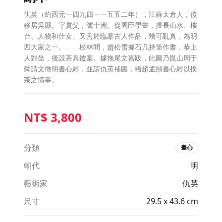
仇英（約西元一四九四－一五五二年），江蘇太倉人，後
移居吳縣。字實父，號十洲。從周臣學畫，擅長山水、樓
台、人物和仕女。又善於臨摹古人作品，幾可亂真，為明
四大家之一。 松林間，趙松雪據石几持筆作書，恭上
人對坐，後設茶具鑪案。據拖尾文嘉跋，此圖乃崑山周于
舜請文徵明書心經，並請仇英補圖，繪趙孟頫書心經以換
茶之情事。
NT$
3,800
分類
畫心
朝代
明
藝術家
仇英
尺寸
29.5 x 43.6 cm