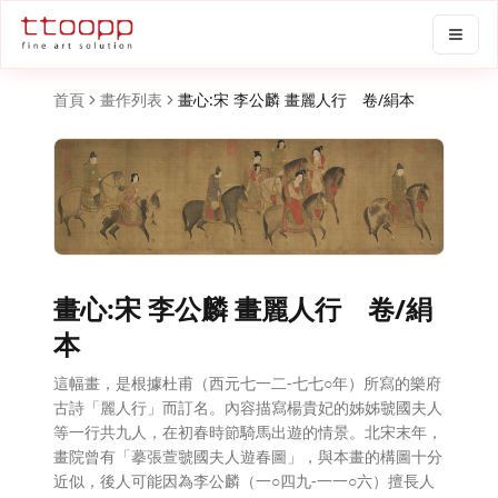
首頁
畫作列表
畫心:宋 李公麟 畫麗人行 卷/絹本
畫心:宋 李公麟 畫麗人行 卷/絹
本
這幅畫，是根據杜甫（西元七一二-七七○年）所寫的樂府
古詩「麗人行」而訂名。內容描寫楊貴妃的姊姊虢國夫人
等一行共九人，在初春時節騎馬出遊的情景。北宋末年，
畫院曾有「摹張萱虢國夫人遊春圖」，與本畫的構圖十分
近似，後人可能因為李公麟（一○四九-一一○六）擅長人