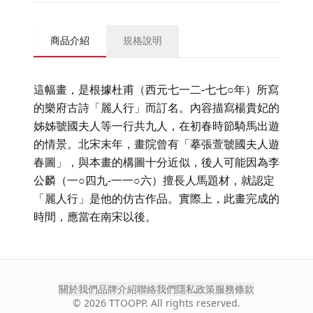
商品介紹
規格說明
這幅畫，是根據杜甫（西元七一二-七七○年）所寫
的樂府古詩「麗人行」而訂名。內容描寫楊貴妃的
姊姊虢國夫人等一行共九人，在初春時節騎馬出遊
的情景。北宋末年，畫院曾有「摹張萱虢國夫人遊
春圖」，與本畫的構圖十分近似，後人可能因為李
公麟（一○四九-一一○六）擅長人馬題材，就認定
「麗人行」是他的仿古作品。實際上，此畫完成的
時間，應當在南宋以後。
關於我們
品牌介紹
聯絡我們
隱私政策
服務條款
©
2026
TTOOPP. All rights reserved.