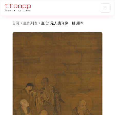
首頁
畫作列表
畫心: 元人應真像 軸 絹本