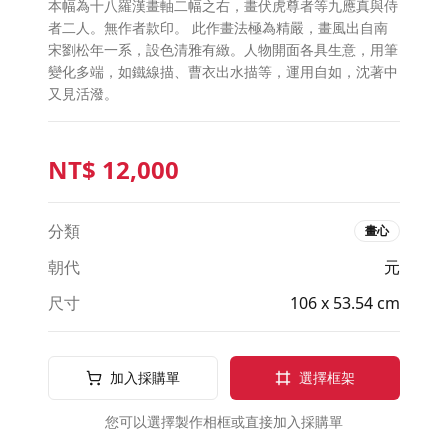
本幅為十八羅漢畫軸二幅之右，畫伏虎尊者等九應真與侍
者二人。無作者款印。 此作畫法極為精嚴，畫風出自南
宋劉松年一系，設色清雅有緻。人物開面各具生意，用筆
變化多端，如鐵線描、曹衣出水描等，運用自如，沈著中
又見活潑。
NT$
12,000
分類
畫心
朝代
元
尺寸
106 x 53.54 cm
加入採購單
選擇框架
您可以選擇製作相框或直接加入採購單