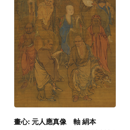
畫心: 元人應真像 軸 絹本