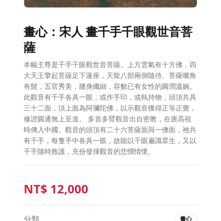
畫心：宋人 畫千手千眼觀世音菩
薩
本幅主尊是千手千眼觀世音菩薩。上方雲氣有十方佛，四
大天王擎起菩薩足下蓮座，天龍八部兩側隨侍。菩薩嘴角
有髭，五官秀美，腰身纖細，容貌已有女性的圓潤溫婉。
此觀音有千手各具一眼，或作手印，或執持物，頭頂共具
三十二面，頂上面為阿彌陀佛，以示觀音獲得正等正覺，
修證圓通無上至道。 多首多臂觀音出自密教，在唐高祖
時傳入中國。觀音的頭頂有二十六菩薩面與一佛面，祂共
有千手，每隻手中各具一眼，故能以千眼遍識眾生，又以
千手隨時救護，充份發揮觀音的悲憫情懷。
NT$
12,000
分類
畫心