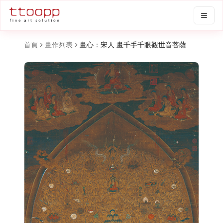
首頁
畫作列表
畫心：宋人 畫千手千眼觀世音菩薩