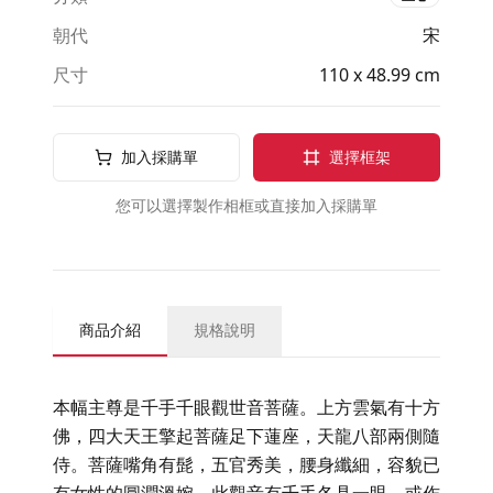
朝代
宋
尺寸
110 x 48.99 cm
加入採購單
選擇框架
您可以選擇製作相框或直接加入採購單
商品介紹
規格說明
本幅主尊是千手千眼觀世音菩薩。上方雲氣有十方
佛，四大天王擎起菩薩足下蓮座，天龍八部兩側隨
侍。菩薩嘴角有髭，五官秀美，腰身纖細，容貌已
有女性的圓潤溫婉。此觀音有千手各具一眼，或作