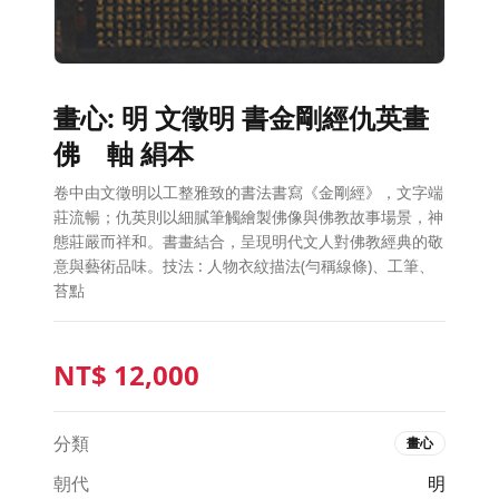
畫心: 明 文徵明 書金剛經仇英畫
佛 軸 絹本
卷中由文徵明以工整雅致的書法書寫《金剛經》，文字端
莊流暢；仇英則以細膩筆觸繪製佛像與佛教故事場景，神
態莊嚴而祥和。書畫結合，呈現明代文人對佛教經典的敬
意與藝術品味。技法 : 人物衣紋描法(勻稱線條)、工筆、
苔點
NT$
12,000
分類
畫心
朝代
明