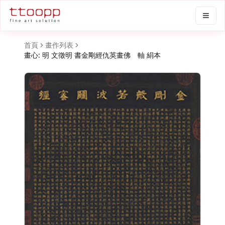
首頁
畫作列表
畫心: 明 文徵明 書金剛經仇英畫佛 軸 絹本