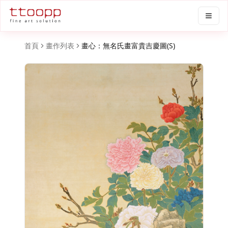
首頁
畫作列表
畫心：無名氏畫富貴吉慶圖(S)