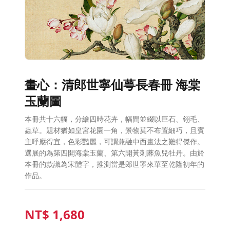
畫心：清郎世寧仙萼長春冊 海棠
玉蘭圖
本冊共十六幅，分繪四時花卉，幅間並綴以巨石、翎毛、
蟲草。題材猶如皇宮花園一角，景物莫不布置細巧，且賓
主呼應得宜，色彩豔麗，可謂兼融中西畫法之難得傑作。
選展的為第四開海棠玉蘭、第六開黃刺蘼魚兒牡丹。由於
本冊的款識為宋體字，推測當是郎世寧來華至乾隆初年的
作品。
NT$
1,680