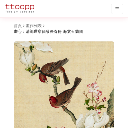
首頁
畫作列表
畫心：清郎世寧仙萼長春冊 海棠玉蘭圖