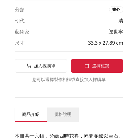
分類
畫心
朝代
清
藝術家
郎世寧
尺寸
33.3 x 27.89 cm
加入採購單
選擇框架
您可以選擇製作相框或直接加入採購單
商品介紹
規格說明
本冊共十六幅，分繪四時花卉，幅間並綴以巨石、