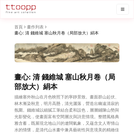
首頁
畫作列表
畫心: 清 錢維城 塞山秋月卷（局部放大）絹本
畫心: 清 錢維城 塞山秋月卷（局
部放大）絹本
描繪塞外秋山在月色映照下的寧靜景致。畫面群山起伏、
林木漸染秋意，明月高懸，清光灑落，營造出幽遠清寂的
氛圍。錢維城以細膩工筆結合柔和設色，層層鋪陳山勢與
光影變化，使畫面富有空間層次與詩意情境。整體風格典
雅含蓄，既展現北地山川的遼闊氣象，又蘊含文人寄情山
水的情懷，是清代山水畫中兼具藝術性與意境美的精緻佳