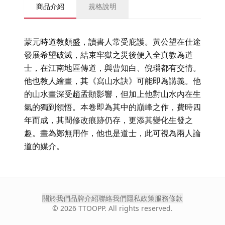
商品介紹
規格說明
蒙元時道教頗盛，讀書人常受庇護。黃公望在仕途
發展希望破滅，結束牢獄之災後便入全真教為道
士，在江南地區傳道，與曹知白、倪瓚都有交情。
他也教人繪畫，其《寫山水訣》可能即為講義。他
的山水畫深受趙孟頫影響，但加上他對山水內在生
氣的獨到領悟。本卷即為其中的巔峰之作，費時四
年而成，其間修改痕跡仍存，更添其變化生發之
趣。畫為鄭無用作，他也是道士，此可視為兩人論
道的媒介。
關於我們
品牌介紹
聯絡我們
隱私政策
服務條款
©
2026
TTOOPP. All rights reserved.