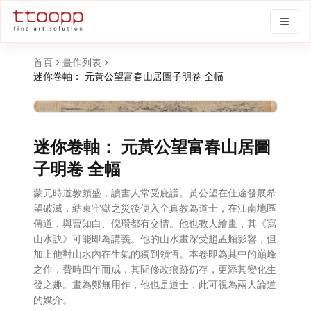
首頁
畫作列表
迷你卷軸： 元黃公望富春山居圖子明卷 全幅
迷你卷軸： 元黃公望富春山居圖
子明卷 全幅
蒙元時道教頗盛，讀書人常受庇護。黃公望在仕途發展希
望破滅，結束牢獄之災後便入全真教為道士，在江南地區
傳道，與曹知白、倪瓚都有交情。他也教人繪畫，其《寫
山水訣》可能即為講義。他的山水畫深受趙孟頫影響，但
加上他對山水內在生氣的獨到領悟。本卷即為其中的巔峰
之作，費時四年而成，其間修改痕跡仍存，更添其變化生
發之趣。畫為鄭無用作，他也是道士，此可視為兩人論道
的媒介。