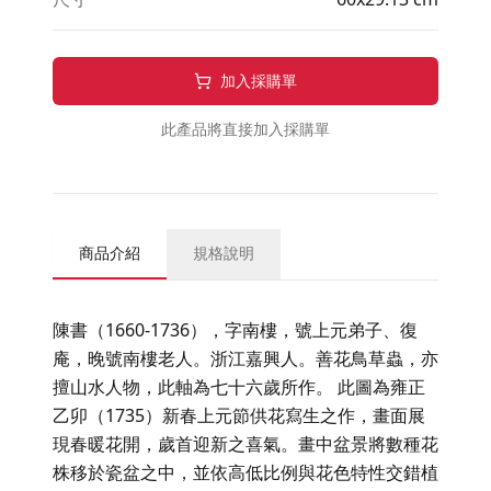
加入採購單
此產品將直接加入採購單
商品介紹
規格說明
陳書（1660-1736），字南樓，號上元弟子、復
庵，晚號南樓老人。浙江嘉興人。善花鳥草蟲，亦
擅山水人物，此軸為七十六歲所作。 此圖為雍正
乙卯（1735）新春上元節供花寫生之作，畫面展
現春暖花開，歲首迎新之喜氣。畫中盆景將數種花
株移於瓷盆之中，並依高低比例與花色特性交錯植