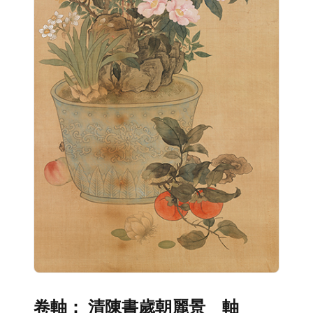
卷軸： 清陳書歲朝麗景 軸