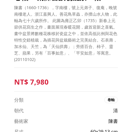
陳書（1660-1736），字南樓，號上元弟子、復庵，晚號
南樓老人。浙江嘉興人。善花鳥草蟲，亦擅山水人物，此
軸為七十六歲所作。 此圖為雍正乙卯（1735）新春上元
節供花寫生之作，畫面展現春暖花開，歲首迎新之喜氣。
畫中盆景將數種花株移於瓷盆之中，並依高低比例與花色
特性交錯植栽，為插花與盆栽藝術之完美結合。石表壽，
加水仙、天竺，為「天仙拱壽」；旁搭百合、柿子、靈
芝、蘋果，另有「百事如意」、「平安如意」等寓意。
(20110102)
NT$
7,980
分類
卷軸
朝代
清
藝術家
陳書
尺寸
60x29.13 cm