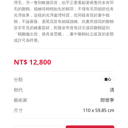
理毛，另一隻則略微回首，似乎正要看顧著兩隻尚未有羽
毛的雛鶴。描繪得栩栩如生的鶴羽，不僅有毛羽細節也有
光澤效果，這樣的光澤處理特質，也同樣表現於畫中植
物，不論薔薇、鳶尾花皆有細膩描繪。此畫所描寫的雛鶴
並非常見的繪畫題材，乾隆皇帝曾有詩文描寫雛鶴提到
「鶴雛纔出殼，便具凌雲概」，畫中雛鶴站立挺直的姿態
或許可為呼應。
NT$
12,800
分類
畫心
朝代
清
藝術家
郎世寧
尺寸
110 x 59.85 cm