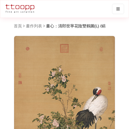
首頁
畫作列表
畫心：清郎世寧花陰雙鶴圖(L) /絹