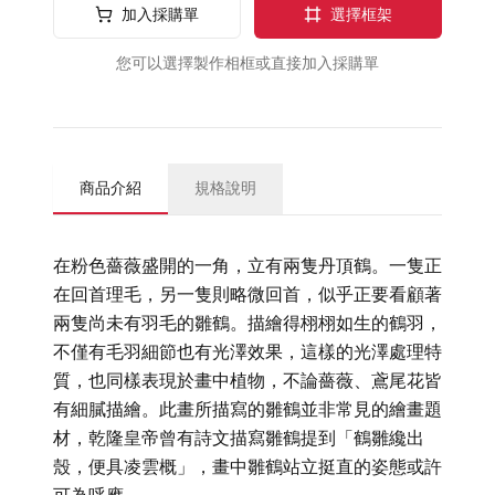
加入採購單
選擇框架
您可以選擇製作相框或直接加入採購單
商品介紹
規格說明
在粉色薔薇盛開的一角，立有兩隻丹頂鶴。一隻正
在回首理毛，另一隻則略微回首，似乎正要看顧著
兩隻尚未有羽毛的雛鶴。描繪得栩栩如生的鶴羽，
不僅有毛羽細節也有光澤效果，這樣的光澤處理特
質，也同樣表現於畫中植物，不論薔薇、鳶尾花皆
有細膩描繪。此畫所描寫的雛鶴並非常見的繪畫題
材，乾隆皇帝曾有詩文描寫雛鶴提到「鶴雛纔出
殼，便具凌雲概」，畫中雛鶴站立挺直的姿態或許
可為呼應。