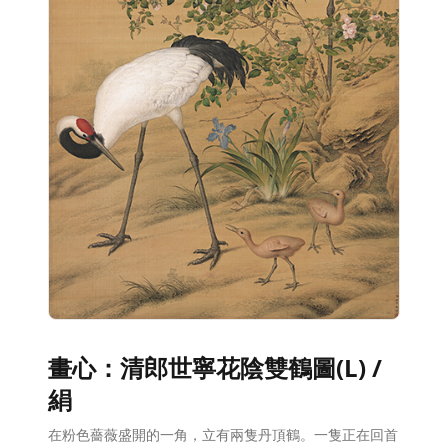
畫心：清郎世寧花陰雙鶴圖(L) /
絹
在粉色薔薇盛開的一角，立有兩隻丹頂鶴。一隻正在回首