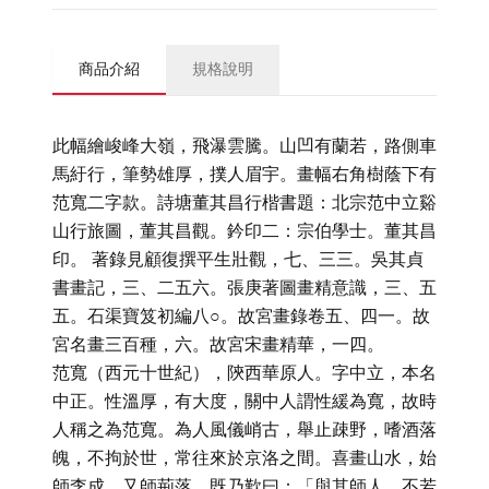
商品介紹
規格說明
此幅繪峻峰大嶺，飛瀑雲騰。山凹有蘭若，路側車
馬紆行，筆勢雄厚，撲人眉宇。畫幅右角樹蔭下有
范寬二字款。詩塘董其昌行楷書題：北宗范中立谿
山行旅圖，董其昌觀。鈐印二：宗伯學士。董其昌
印。 著錄見顧復撰平生壯觀，七、三三。吳其貞
書畫記，三、二五六。張庚著圖畫精意識，三、五
五。石渠寶笈初編八○。故宮畫錄卷五、四一。故
宮名畫三百種，六。故宮宋畫精華，一四。
范寬（西元十世紀），陝西華原人。字中立，本名
中正。性溫厚，有大度，關中人謂性緩為寬，故時
人稱之為范寬。為人風儀峭古，舉止疎野，嗜酒落
魄，不拘於世，常往來於京洛之間。喜畫山水，始
師李成，又師荊落，既乃歎曰：「與其師人，不若