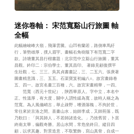
迷你卷軸： 宋范寬谿山行旅圖 軸
全幅
此幅繪峻峰大嶺，飛瀑雲騰。山凹有蘭若，路側車馬紆
行，筆勢雄厚，撲人眉宇。畫幅右角樹蔭下有范寬二字
款。詩塘董其昌行楷書題：北宗范中立谿山行旅圖，董其
昌觀。鈐印二：宗伯學士。董其昌印。 著錄見顧復撰平
生壯觀，七、三三。吳其貞書畫記，三、二五六。張庚著
圖畫精意識，三、五五。石渠寶笈初編八○。故宮畫錄卷
五、四一。故宮名畫三百種，六。故宮宋畫精華，一四。
范寬（西元十世紀），陝西華原人。字中立，本名中
正。性溫厚，有大度，關中人謂性緩為寬，故時人稱之為
范寬。為人風儀峭古，舉止疎野，嗜酒落魄，不拘於世，
常往來於京洛之間。喜畫山水，始師李成，又師荊落，既
乃歎曰：「與其師人，不若師諸造化。」乃捨舊習，卜居
終南太華，徧觀奇勝。居山水間，常危坐終日。縱目四
顧，以求其趣。對景造意，不取繁飾，寫山真骨，自成一