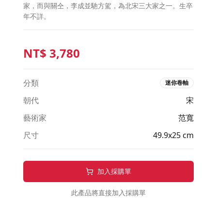
家，而與關仝，李成並馳方駕，為北宋三大家之一。生卒
年不詳。
NT$
3,780
分類
迷你卷軸
朝代
宋
藝術家
范寬
尺寸
49.9x25 cm
加入採購單
此產品將直接加入採購單