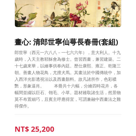
畫心: 清郎世寧仙萼長春冊(套組)
郎世寧（西元一六八八－一七六六年），意大利人。十九
歲時，入天主教耶穌會為修士。曾習西畫，兼習建築。二
十七歲來華，以繪事供奉內廷。歷仕康熙、雍正、乾隆三
朝。善畫人物花鳥，尤擅犬馬。其畫法於中國傳統中，加
入西洋光影透視法以及西畫顏料。故凡諸所作，色彩穠
艷，形象逼肖。 本冊共十六幅，分繪四時花卉，各
幅間並綴以巨石、翎毛、小草。題材雖取諸生活，然景物
莫不布置細巧，且賓主呼應得宜，可謂兼融中西畫法之難
得傑作。
NT$
25,200