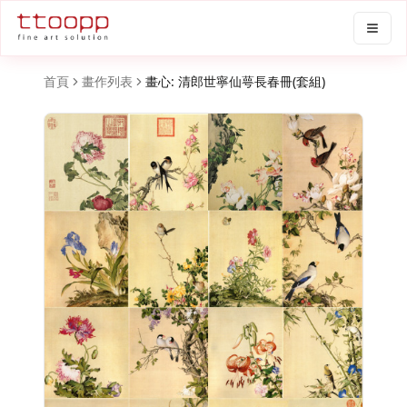
首頁
畫作列表
畫心: 清郎世寧仙萼長春冊(套組)