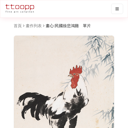
首頁
畫作列表
畫心:民國徐悲鴻雞 單片