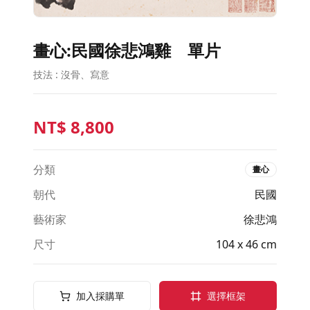
畫心:民國徐悲鴻雞 單片
技法 : 沒骨、寫意
NT$
8,800
分類
畫心
朝代
民國
藝術家
徐悲鴻
尺寸
104 x 46 cm
加入採購單
選擇框架