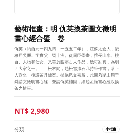
藝術框畫：明 仇英換茶圖文徵明
書心經合璧 卷
仇英（約西元一四九四－一五五二年），江蘇太倉人，後
移居吳縣。字實父，號十洲。從周臣學畫，擅長山水、樓
台、人物和仕女。又善於臨摹古人作品，幾可亂真，為明
四大家之一。 松林間，趙松雪據石几持筆作書，恭上
人對坐，後設茶具鑪案。據拖尾文嘉跋，此圖乃崑山周于
舜請文徵明書心經，並請仇英補圖，繪趙孟頫書心經以換
茶之情事。
NT$
2,980
分類
小框畫