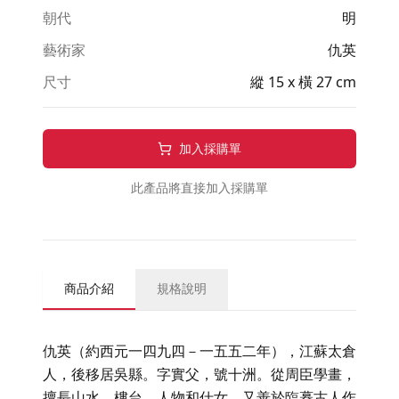
朝代
明
藝術家
仇英
尺寸
縱 15 x 橫 27 cm
加入採購單
此產品將直接加入採購單
商品介紹
規格說明
仇英（約西元一四九四－一五五二年），江蘇太倉
人，後移居吳縣。字實父，號十洲。從周臣學畫，
擅長山水、樓台、人物和仕女。又善於臨摹古人作