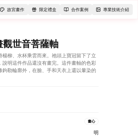
故宮畫作
限定禮盒
合作案例
專業技術介紹
畫觀世音菩薩軸
持楊柳、水杯乘雲而來。祂頭上寶冠留下了立
，說明這件作品還沒有畫完。這件畫軸的色彩
條鉤勒輪廓外，在臉、手和天衣上還以暈染的
畫心
明