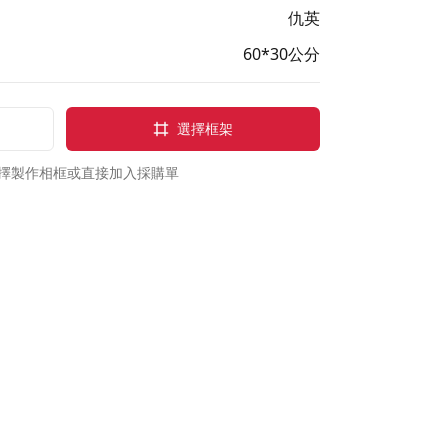
仇英
60*30公分
選擇框架
擇製作相框或直接加入採購單