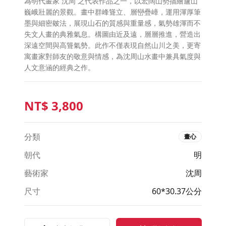
為明代畫家 沈周 之代表作品之一，以宏闊山勢描繪廬山
巍峨壯麗的景觀。畫中群峰聳立、層巒疊嶂，運用渾厚筆
墨與細密皴法，展現山石的質感與重量感，氣勢雄渾而不
失文人畫的典雅氣息。構圖由近及遠，層層推進，營造出
深遠空間與高聳氣勢。此作不僅表現自然山川之美，更寄
寓畫家對師友的敬意與情感，為沈周山水畫中兼具氣度與
人文意涵的經典之作。
NT$
3,800
分類
畫心
朝代
明
藝術家
沈周
尺寸
60*30.37公分