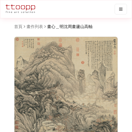
首頁
畫作列表
畫心＿明沈周畫廬山高軸