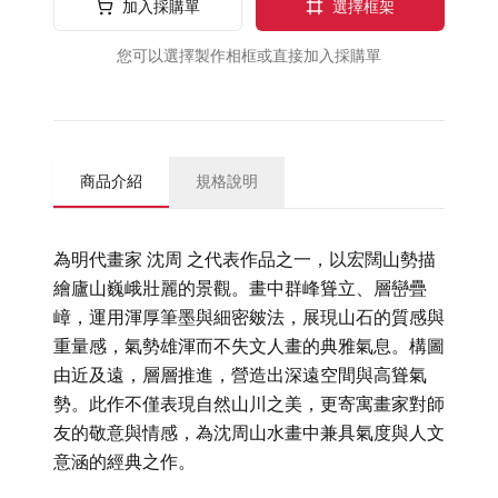
加入採購單
選擇框架
您可以選擇製作相框或直接加入採購單
商品介紹
規格說明
為明代畫家 沈周 之代表作品之一，以宏闊山勢描
繪廬山巍峨壯麗的景觀。畫中群峰聳立、層巒疊
嶂，運用渾厚筆墨與細密皴法，展現山石的質感與
重量感，氣勢雄渾而不失文人畫的典雅氣息。構圖
由近及遠，層層推進，營造出深遠空間與高聳氣
勢。此作不僅表現自然山川之美，更寄寓畫家對師
友的敬意與情感，為沈周山水畫中兼具氣度與人文
意涵的經典之作。