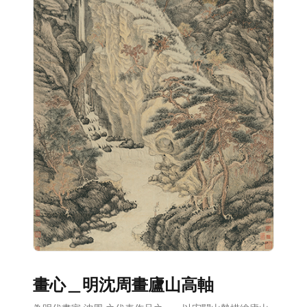
畫心＿明沈周畫廬山高軸