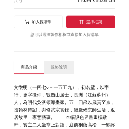
尺寸
116.94 x 54.65 cm
加入採購單
選擇框架
您可以選擇製作相框或直接加入採購單
商品介紹
規格說明
文徵明（一四七○－一五五九），初名壁，以字
行，更字徵仲，號衡山居士，長洲（江蘇蘇州）
人，為明代吳派領導畫家。五十四歲以歲貢至京，
授翰林待詔，與修武宗實錄，後厭倦京師生活，返
居故里，專意藝事。 本幅設色界畫重樓敞
軒，賓主二人坐堂上對語，庭前桐蔭高松，一鶴啄