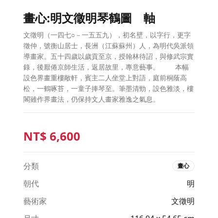
畫心:明文徵明琴鶴圖 軸
文徵明（一四七○－一五五九），初名壁，以字行，更字
徵仲，號衡山居士，長洲（江蘇蘇州）人，為明代吳派領
導畫家。五十四歲以歲貢至京，授翰林待詔，與修武宗實
錄，後厭倦京師生活，返居故里，專意藝事。 本幅
設色界畫重樓敞軒，賓主二人坐堂上對語，庭前桐蔭高
松，一鶴啄苔，一童子捧琴至。筆墨清勁，設色雅淡，樓
閣雖作界畫法，仍保持文人畫家雅逸之氣息。
NT$
6,600
分類
畫心
朝代
明
藝術家
文徵明