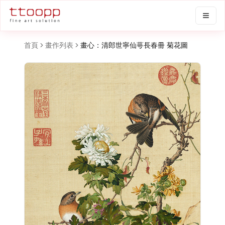
首頁
畫作列表
畫心：清郎世寧仙萼長春冊 菊花圖