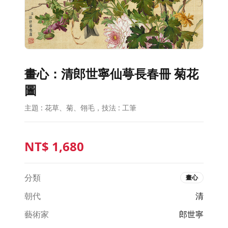
畫心：清郎世寧仙萼長春冊 菊花
圖
主題 : 花草、菊、翎毛，技法 : 工筆
NT$
1,680
分類
畫心
朝代
清
藝術家
郎世寧