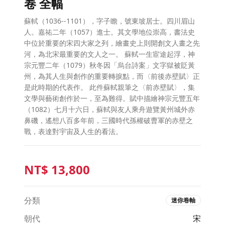
卷 全幅
蘇軾（1036--1101），字子瞻，號東坡居士。四川眉山
人。嘉祐二年（1057）進士。其文學地位崇高，書法史
中位於重要的宋四大家之列，繪畫史上則開創文人畫之先
河，為北宋最重要的文人之一。 蘇軾一生宦途起浮，神
宗元豐二年（1079）秋冬因「烏台詩案」文字獄被貶黃
州，為其人生與創作的重要轉捩點，而〈前後赤壁賦〉正
是此時期的代表作。 此件蘇軾親筆之〈前赤壁賦〉，集
文學與藝術創作於一，至為難得。賦中描繪神宗元豐五年
（1082）七月十六日，蘇軾與友人乘舟遊覽黃州城外赤
鼻磯，遙想八百多年前，三國時代孫權破曹軍的赤壁之
戰，表達對宇宙及人生的看法。
NT$
13,800
分類
迷你卷軸
朝代
宋