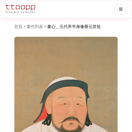
首頁
畫作列表
畫心＿元代帝半身像冊元世祖