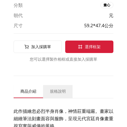
分類
畫心
朝代
元
尺寸
59.2*47.4公分
加入採購單
選擇框架
您可以選擇製作相框或直接加入採購單
商品介紹
規格說明
此作描繪忽必烈半身肖像，神情莊重端嚴。畫家以
細緻筆法刻畫面容與服飾，呈現元代宮廷肖像畫重
視寫實與威儀的風格。