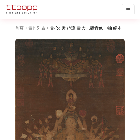
首頁
畫作列表
畫心: 唐 范瓊 畫大悲觀音像 軸 絹本