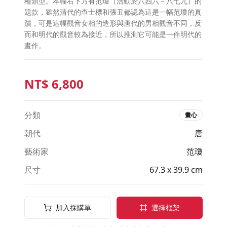
種類型。本幅右下方有范瓊（活動於八四六－八七九）的
題款，雖然清代的查士標和張丑都認為這是一幅范瓊的真
蹟，可是這幅觀音女相的造形與唐代的男相觀音不同，反
而和明代的觀音較為接近，所以推測它可能是一件明代的
畫作。
NT$
6,800
分類
畫心
朝代
唐
藝術家
范瓊
尺寸
67.3 x 39.9 cm
加入採購單
選擇框架