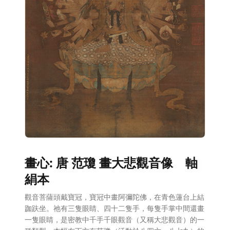
畫心: 唐 范瓊 畫大悲觀音像 軸
絹本
觀音菩薩頭戴寶冠，寶冠中畫阿彌陀佛，在青色蓮台上結
跏趺坐。祂有三隻眼睛、四十二隻手，每隻手掌中間還畫
一隻眼睛，是密教中千手千眼觀音（又稱大悲觀音）的一