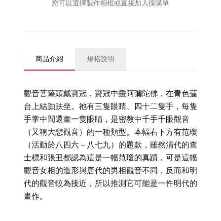
您可以選擇製作相框或直接加入採購單
商品介紹
規格說明
觀音菩薩頭戴寶冠，寶冠中畫阿彌陀佛，在青色蓮
台上結跏趺坐。祂有三隻眼睛、四十二隻手，每隻
手掌中間還畫一隻眼睛，是密教中千手千眼觀音
（又稱大悲觀音）的一種類型。本幅右下方有范瓊
（活動於八四六－八七九）的題款，雖然清代的查
士標和張丑都認為這是一幅范瓊的真蹟，可是這幅
觀音女相的造形與唐代的男相觀音不同，反而和明
代的觀音較為接近，所以推測它可能是一件明代的
畫作。