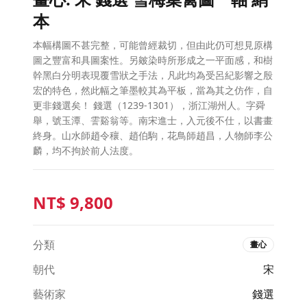
本
本幅構圖不甚完整，可能曾經裁切，但由此仍可想見原構
圖之豐富和具圖案性。另皴染時所形成之一平面感，和樹
幹黑白分明表現覆雪狀之手法，凡此均為受呂紀影響之殷
宏的特色，然此幅之筆墨較其為平板，當為其之仿作，自
更非錢選矣！ 錢選（1239-1301），浙江湖州人。字舜
舉，號玉潭、霅谿翁等。南宋進士，入元後不仕，以書畫
終身。山水師趙令穰、趙伯駒，花鳥師趙昌，人物師李公
麟，均不拘於前人法度。
NT$
9,800
分類
畫心
朝代
宋
藝術家
錢選