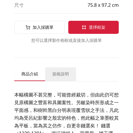
尺寸
75.8 x 97.2 cm
加入採購單
選擇框架
您可以選擇製作相框或直接加入採購單
商品介紹
規格說明
本幅構圖不甚完整，可能曾經裁切，但由此仍可想
見原構圖之豐富和具圖案性。另皴染時所形成之一
平面感，和樹幹黑白分明表現覆雪狀之手法，凡此
均為受呂紀影響之殷宏的特色，然此幅之筆墨較其
為平板，當為其之仿作，自更非錢選矣！ 錢選