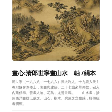
畫心:清郎世寧畫山水 軸 /絹本
郎世寧（一六八八－一七六六）義大利人。十九歲入天主
教耶穌會為修士，習畫與建築。二十七歲來華傳教，召入
內廷供奉。善畫人物、花鳥，尤善畫馬。 山水畫，摻
用西洋畫技以成之。山石、樹木、房屋之立體感，較傳統
者明顯。