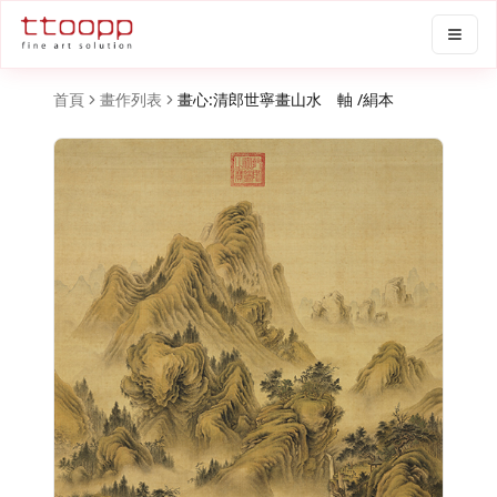
首頁
畫作列表
畫心:清郎世寧畫山水 軸 /絹本