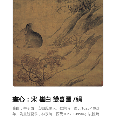
畫心：宋 崔白 雙喜圖 /絹
崔白，字子西，安徽鳳陽人。仁宗時（西元1023-1063
年）為畫院藝學，神宗時（西元1067-1085年）以性疏