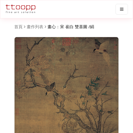
首頁
畫作列表
畫心：宋 崔白 雙喜圖 /絹