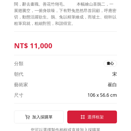
闊，辭去畫職。善花竹翎毛。 本幅繪山喜鵲二，一
展翅騰空，一俯身鼓噪，下有野兔悠然昂首回顧，呼應密
切，動態活躍欲生。鵲、兔以精筆繪成，而坡土、樹幹以
粗筆寫就，粗細對照，和諧得宜。
NT$
11,000
分類
畫心
朝代
宋
藝術家
崔白
尺寸
106 x 56.6 cm
加入採購單
選擇框架
您可以選擇製作相框或直接加入採購單