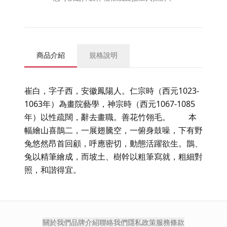
商品介紹
規格說明
崔白，字子西，安徽鳳陽人。仁宗時（西元1023-
1063年）為畫院藝學，神宗時（西元1067-1085
年）以性疏闊，辭去畫職。善花竹翎毛。 本
幅繪山喜鵲二，一展翅騰空，一俯身鼓噪，下有野
兔悠然昂首回顧，呼應密切，動態活躍欲生。鵲、
兔以精筆繪成，而坡土、樹幹以粗筆寫就，粗細對
照，和諧得宜。
關於我們
品牌介紹
聯絡我們
隱私政策
服務條款