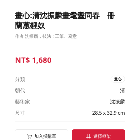
畫心:清沈振麟畫耄耋同春 冊
蘭蕙貍奴
作者 沈振麟，技法 : 工筆、寫意
NT$
1,680
分類
畫心
朝代
清
藝術家
沈振麟
尺寸
28.5 x 32.9 cm
加入採購單
選擇框架