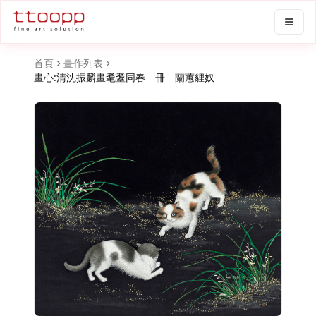
首頁
畫作列表
畫心:清沈振麟畫耄耋同春 冊 蘭蕙貍奴