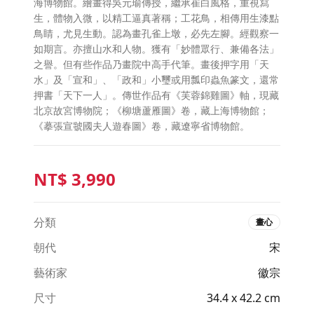
海博物館。繪畫得吳元瑜傳授，繼承崔白風格，重視寫
生，體物入微，以精工逼真著稱；工花鳥，相傳用生漆點
鳥睛，尤見生動。認為畫孔雀上墩，必先左腳。經觀察一
如期言。亦擅山水和人物。獲有「妙體眾行、兼備各法」
之譽。但有些作品乃畫院中高手代筆。畫後押字用「天
水」及「宣和」、「政和」小璽或用瓢印蟲魚篆文，還常
押書「天下一人」。傳世作品有《芙蓉錦雞圖》軸，現藏
北京故宮博物院；《柳塘蘆雁圖》卷，藏上海博物館；
《摹張宣虢國夫人遊春圖》卷，藏遼寧省博物館。
NT$
3,990
分類
畫心
朝代
宋
藝術家
徽宗
尺寸
34.4 x 42.2 cm