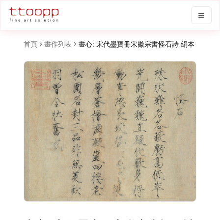
首頁
畫作列表
畫心: 宋代墨寶冊宋徽宗書怪石詩 絹本