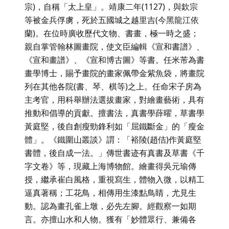
宗)，自稱「太上皇」。靖康二年(1127)，與欽宗
等被金兵俘虜，死於五國城之越里吉(今黑龍江依
蘭)。在位時廣收歷代文物、書畫，極一時之盛；
親自掌管翰林圖畫院，使文臣編輯《宣和書譜》、
《宣和畫譜》、《宣和博古圖》等書。任米芾為書
畫學博士，賜予畫院的畫家佩帶金紫魚袋，將畫院
列在其他各院(書、琴、棋等)之上。任命宋子房為
主考官，用科舉辦法選拔畫家，對繪畫藝術，具有
推動和倡導的貢獻。擅書法，真書學薛曜，草書學
黃庭堅，後自創瘦勁鋒利如「屈鐵斷金」的「瘦金
體」。《鐵圍山叢談》謂：「裕陵(趙佶)作黃庭堅
書體，後自成一法。」傳世書迹有真書及草書《千
字文卷》等，現藏上海博物館。繪畫得吳元瑜傳
授，繼承崔白風格，重視寫生，體物入微，以精工
逼真著稱；工花鳥，相傳用生漆點鳥睛，尤見生
動。認為畫孔雀上墩，必先左腳。經觀察一如期
言。亦擅山水和人物。獲有「妙體眾行、兼備各