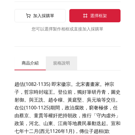
加入採購單
選擇框架
您可以選擇製作相框或直接加入採購單
商品介紹
規格說明
趙佶(1082-1135) 即宋徽宗。北宋書畫家。神宗
子，哲宗時封端王。登位前，獨好筆研丹青，圖史
射御。與王詵、趙令穰、黃庭堅、吳元瑜等交往。
在位(1100-1125)期間，政治腐敗，窮奢極侈，任
由蔡京、童貫等權奸把持朝政，推行「守內虛外」
政策，河北、山東、江南等地農民暴動迭起。宣和
七年十二月(西元1126年1月)，傳位子趙桓(欽