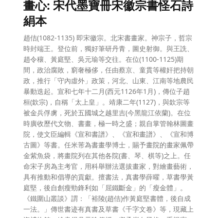
畫心: 宋代墨寶冊宋徽宗書怪石詩
絹本
趙佶(1082-1135) 即宋徽宗。北宋書畫家。神宗子，哲宗
時封端王。登位前，獨好筆研丹青，圖史射御。與王詵、
趙令穰、黃庭堅、吳元瑜等交往。在位(1100-1125)期
間，政治腐敗，窮奢極侈，任由蔡京、童貫等權奸把持朝
政，推行「守內虛外」政策，河北、山東、江南等地農民
暴動迭起。宣和七年十二月(西元1126年1月)，傳位子趙
桓(欽宗)，自稱「太上皇」。靖康二年(1127)，與欽宗等
被金兵俘虜，死於五國城之越里吉(今黑龍江依蘭)。在位
時廣收歷代文物、書畫，極一時之盛；親自掌管翰林圖畫
院，使文臣編輯《宣和書譜》、《宣和畫譜》、《宣和博
古圖》等書。任米芾為書畫學博士，賜予畫院的畫家佩帶
金紫魚袋，將畫院列在其他各院(書、琴、棋等)之上。任
命宋子房為主考官，用科舉辦法選拔畫家，對繪畫藝術，
具有推動和倡導的貢獻。擅書法，真書學薛曜，草書學黃
庭堅，後自創瘦勁鋒利如「屈鐵斷金」的「瘦金體」。
《鐵圍山叢談》謂：「裕陵(趙佶)作黃庭堅書體，後自成
一法。」傳世書迹有真書及草書《千字文卷》等，現藏上