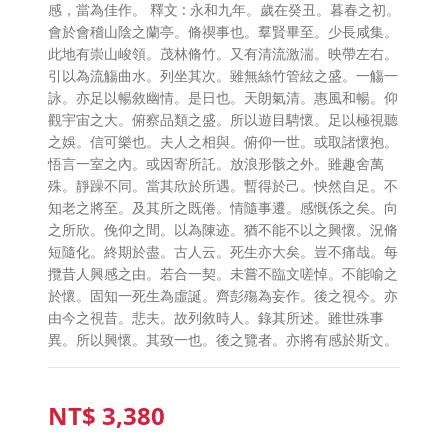
感，當為佳作。 釋文 : 永和九年。歲在癸丑。暮春之初。
會於會稽山陰之蘭亭。脩禊事也。羣賢畢至。少長咸集。
此地有崇山峻領。茂林脩竹。又有清流激湍。映帶左右。
引以為流觴曲水。列坐其次。雖無絲竹管絃之盛。一觴一
詠。亦足以暢敘幽情。是日也。天朗氣清。惠風和暢。仰
觀宇宙之大。俯察品類之盛。所以遊目騁懷。足以極視聽
之娛。信可樂也。夫人之相與。俯仰一世。或取諸懷抱。
悟言一室之內。或因寄所託。放浪形骸之外。雖趣舍萬
殊。靜躁不同。當其欣於所遇。暫得於己。怏然自足。不
知老之將至。及其所之既倦。情隨事遷。感慨係之矣。向
之所欣。俛仰之間。以為陳迹。猶不能不以之興懷。況脩
短隨化。終期於盡。古人云。死生亦大矣。豈不痛哉。每
攬昔人興感之由。若合一契。未嘗不臨文嗟悼。不能喻之
於懷。固知一死生為虛誕。齊彭殤為妄作。後之視今。亦
由今之視昔。悲夫。故列敘時人。錄其所述。雖世殊事
異。所以興懷。其致一也。後之覽者。亦將有感於斯文。
NT$
3,380