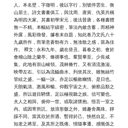
人。本名壁，字徵明，後以字行，別號停雲生、衡
山居士。詩文書畫俱工，與沈周、唐寅、仇英共稱
為明四大家。其書初學宋元，後法晉唐，各種書體
無一不精。本幅結字縝密，筆法內斂含蓄，而精神
外露，風彩煥發。據卷末自題，知此卷乃文氏八十
九歲所作，而筆意蒼勁有力，無渙散之感，當為佳
作。 釋文 : 永和九年。歲在癸丑。暮春之初。會於
會稽山陰之蘭亭。脩禊事也。羣賢畢至。少長咸
集。此地有崇山峻領。茂林脩竹。又有清流激湍。
映帶左右。引以為流觴曲水。列坐其次。雖無絲竹
管絃之盛。一觴一詠。亦足以暢敘幽情。是日也。
天朗氣清。惠風和暢。仰觀宇宙之大。俯察品類之
盛。所以遊目騁懷。足以極視聽之娛。信可樂也。
夫人之相與。俯仰一世。或取諸懷抱。悟言一室之
內。或因寄所託。放浪形骸之外。雖趣舍萬殊。靜
躁不同。當其欣於所遇。暫得於己。怏然自足。不
知老之將至。及其所之既倦。情隨事遷。感慨係之