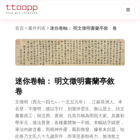
首頁
畫作列表
迷你卷軸： 明文徵明書蘭亭敘 卷
迷你卷軸： 明文徵明書蘭亭敘
卷
文徵明（西元一四七○－一五五九年），江蘇長洲人。本
名壁，字徵明，後以字行，別號停雲生、衡山居士。詩文
書畫俱工，與沈周、唐寅、仇英共稱為明四大家。其書初
學宋元，後法晉唐，各種書體無一不精。本幅結字縝密，
筆法內斂含蓄，而精神外露，風彩煥發。據卷末自題，知
此卷乃文氏八十九歲所作，而筆意蒼勁有力，無渙散之