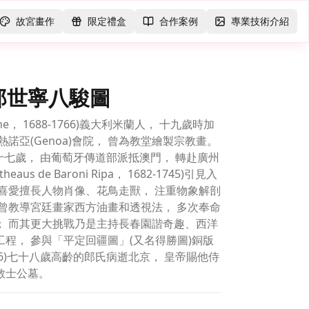
故宮畫作
限定禮盒
合作案例
專業技術介紹
郎世寧八駿圖
lione， 1688-1766)義大利米蘭人， 十九歲時加
諾亞(Genoa)會院， 曾為教堂繪製宗教畫。
二十七歲， 由葡萄牙傳道部派抵澳門， 轉赴廣州
us de Baroni Ripa， 1682-1745)引見入
喜愛擅長人物肖像、花鳥走獸， 注重物象解剖
曾教導宮廷畫家西方油畫和透視法， 多次奉命
； 而其更大挑戰乃是主持長春園諧奇趣、西洋
程， 參與「平定回疆圖」(又名得勝圖)銅版
66)七十八歲高齡的郎氏病逝北京， 皇帝賜他侍
教士公墓。