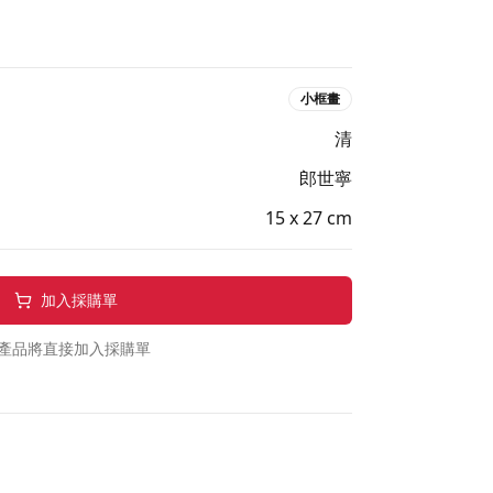
小框畫
清
郎世寧
15 x 27 cm
加入採購單
產品將直接加入採購單