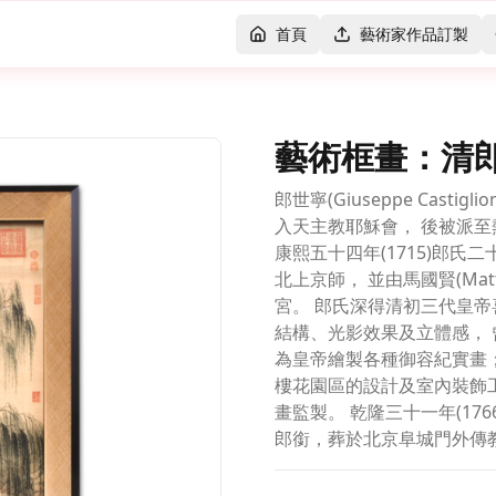
首頁
藝術家作品訂製
藝術框畫：清
郎世寧(Giuseppe Castig
入天主教耶穌會， 後被派至熱
康熙五十四年(1715)郎氏
北上京師， 並由馬國賢(Matthea
宮。 郎氏深得清初三代皇帝
結構、光影效果及立體感， 
為皇帝繪製各種御容紀實畫
樓花園區的設計及室內裝飾工
畫監製。 乾隆三十一年(17
郎銜，葬於北京阜城門外傳