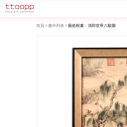
首頁
畫作列表
藝術框畫：清郎世寧八駿圖