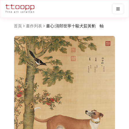
首頁
畫作列表
畫心:清郎世寧十駿犬茹黃豹 軸