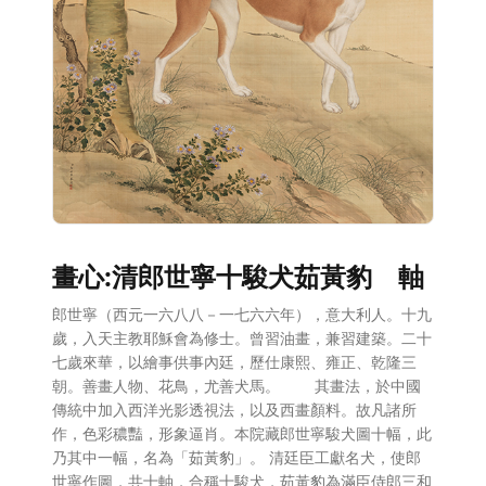
畫心:清郎世寧十駿犬茹黃豹 軸
郎世寧（西元一六八八－一七六六年），意大利人。十九
歲，入天主教耶穌會為修士。曾習油畫，兼習建築。二十
七歲來華，以繪事供事內廷，歷仕康熙、雍正、乾隆三
朝。善畫人物、花鳥，尤善犬馬。 其畫法，於中國
傳統中加入西洋光影透視法，以及西畫顏料。故凡諸所
作，色彩穠豔，形象逼肖。本院藏郎世寧駿犬圖十幅，此
乃其中一幅，名為「茹黃豹」。 清廷臣工獻名犬，使郎
世寧作圖，共十軸，合稱十駿犬，茹黃豹為滿臣侍郎三和