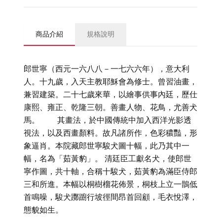
商品介紹
規格說明
郎世寧（西元一六八八－一七六六年），意大利
人。十九歲，入天主教耶穌會為修士。曾習油畫，
兼習建築。二十七歲來華，以繪事供事內廷，歷仕
康熙、雍正、乾隆三朝。善畫人物、花鳥，尤善犬
馬。 其畫法，於中國傳統中加入西洋光影透
視法，以及西畫顏料。故凡諸所作，色彩穠豔，形
象逼肖。本院藏郎世寧駿犬圖十幅，此乃其中一
幅，名為「茹黃豹」。 清廷臣工獻名犬，使郎世
寧作圖，共十軸，合稱十駿犬，茹黃豹為滿臣侍郎
三和所進。本幅以桐樹榴花佈景，桐枝上立一鵲低
首鳴噪，駿犬躑躕行坡徑間昂首回顧，毛衣悅澤，
態貌如生。