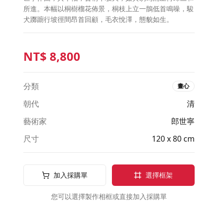
所進。本幅以桐樹榴花佈景，桐枝上立一鵲低首鳴噪，駿
犬躑躕行坡徑間昂首回顧，毛衣悅澤，態貌如生。
NT$
8,800
分類
畫心
朝代
清
藝術家
郎世寧
尺寸
120 x 80 cm
加入採購單
選擇框架
您可以選擇製作相框或直接加入採購單