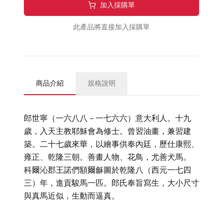
加入採購單
此產品將直接加入採購單
商品介紹
規格說明
郎世寧（一六八八－一七六六）意大利人。十九
歲，入天主教耶穌會為修士。曾習油畫，兼習建
築。二十七歲來華，以繪事供奉內廷，歷仕康熙、
雍正、乾隆三朝。善畫人物、花鳥，尤善犬馬。
科爾沁郡王諾們額爾龢圖於乾隆八（西元一七四
三）年，進貢駿馬一匹。郎氏奉旨寫生，大小尺寸
與真馬近似，生動而逼真。