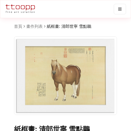
首頁
畫作列表
紙框畫: 清郎世寧 雪點鵰
紙框畫: 清郎世寧 雪點鵰