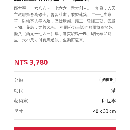
郎世寧（一六八八－一七六六）意大利人。十九歲，入天
主教耶穌會為修士。曾習油畫，兼習建築。二十七歲來
華，以繪事供奉內廷，歷仕康熙、雍正、乾隆三朝。善畫
人物、花鳥，尤善犬馬。 科爾沁郡王諾們額爾龢圖於乾
隆八（西元一七四三）年，進貢駿馬一匹。郎氏奉旨寫
生，大小尺寸與真馬近似，生動而逼真。
NT$
3,780
分類
紙框畫
朝代
清
藝術家
郎世寧
尺寸
40 x 30 cm