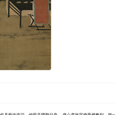
也具藝術造詣。他眼見國勢日衰， 痛心貴族官僚爭權奪利，把