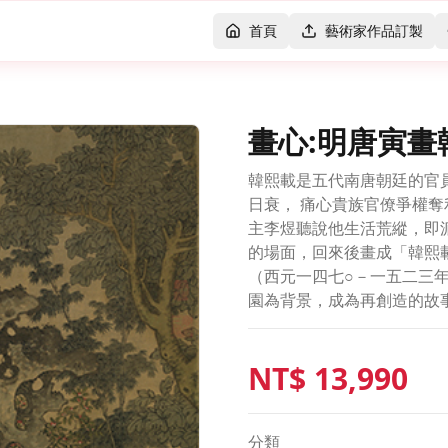
首頁
藝術家作品訂製
畫心:明唐寅
韓熙載是五代南唐朝廷的官
日衰， 痛心貴族官僚爭權
主李煜聽說他生活荒縱，即
的場面，回來後畫成「韓熙
（西元一四七○－一五二三
園為背景，成為再創造的故
NT$
13,990
分類