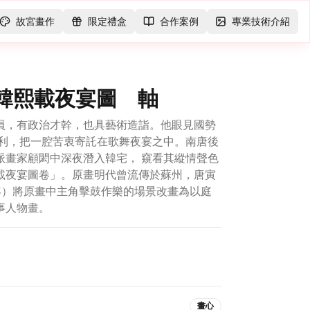
故宮畫作
限定禮盒
合作案例
專業技術介紹
畫韓熙載夜宴圖 軸
員，有政治才幹，也具藝術造詣。他眼見國勢
奪利，把一腔苦衷寄託在歌舞夜宴之中。南唐後
派畫家顧閎中深夜潛入韓宅， 窺看其縱情聲色
載夜宴圖卷」。原畫明代曾流傳於蘇州，唐寅
年）將原畫中主角擊鼓作樂的場景改畫為以庭
事人物畫。
畫心