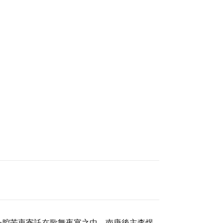
一腔苦衷寄託在歌舞夜宴之中。南唐後主李煜