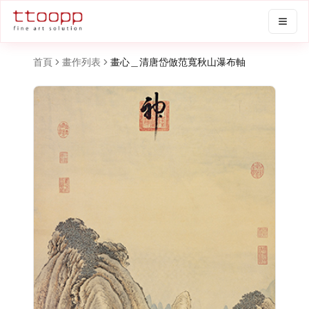
首頁
畫作列表
畫心＿清唐岱倣范寬秋山瀑布軸