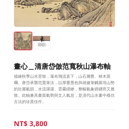
畫心＿清唐岱倣范寬秋山瀑布軸
描繪秋季山水景致，瀑布飛流直下，山石層疊、林木斑
斕。唐岱承襲范寬筆法，以厚重墨色與雄健筆觸展現山勢
的壯麗氣韻，水流潺潺、雲霧縹緲，整幅氣象磅礴而又雅
致。此軸兼具畫面氣勢與文人氣息，是清代山水畫中模仿
古法的珍貴佳作。
NT$
3,800