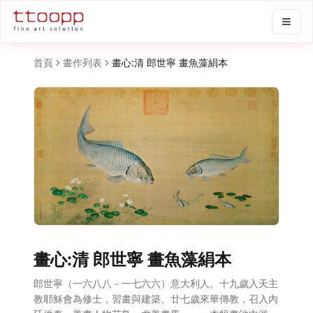
首頁
畫作列表
畫心:清 郎世寧 畫魚藻絹本
畫心:清 郎世寧 畫魚藻絹本
郎世寧（一六八八－一七六六）意大利人。十九歲入天主
教耶穌會為修士，習畫與建築。廿七歲來華傳教，召入內