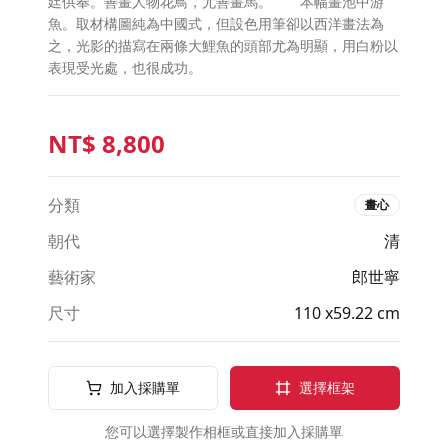
廷供奉。善畫人物花鳥，尤善畫馬。 本幅畫池中游
魚。取材構圖純為中國式，但設色用筆卻以西洋畫法為
之，光影的描寫在兩條大鯉魚的頭部尤為明顯，用白粉以
表現受光處，也很成功。
NT$
8,800
分類
畫心
朝代
清
藝術家
郎世寧
尺寸
110 x59.22 cm
加入採購單
選擇框架
您可以選擇製作相框或直接加入採購單