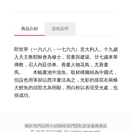
商品介紹
規格說明
郎世寧（一六八八－一七六六）意大利人。十九歲
入天主教耶穌會為修士，習畫與建築。廿七歲來華
傳教，召入內廷供奉。善畫人物花鳥，尤善畫
馬。 本幅畫池中游魚。取材構圖純為中國式，
但設色用筆卻以西洋畫法為之，光影的描寫在兩條
大鯉魚的頭部尤為明顯，用白粉以表現受光處，也
很成功。
關於我們
品牌介紹
聯絡我們
隱私政策
服務條款
©
2026
TTOOPP. All rights reserved.