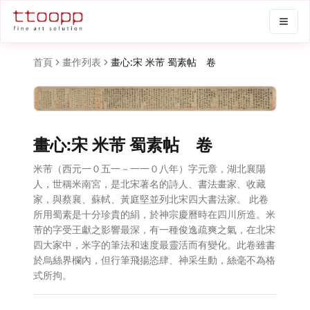
首頁
畫作列表
畫心:宋 米芾 蜀素帖 卷
畫心:宋 米芾 蜀素帖 卷
米芾（西元一０五一－一一０八年）字元章，湖北襄陽
人，世稱米南宮，是北宋著名的詩人、書法畫家、收藏
家，與蔡襄、蘇軾、黃庭堅並列北宋四大書法家。 此卷
所用蜀素是十分珍貴的絹，於神宗慶曆時在四川所造。米
芾的字受王獻之影響最深，有一種俊逸疏爽之氣，在北宋
四大家中，米字的筆法和速度最靈活而有變化。此卷雖書
於烏絲界欄內，但行筆飛揚恣肆、神采生動，絲毫不為格
式所拘。