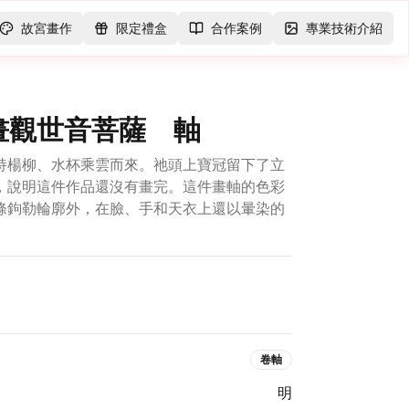
故宮畫作
限定禮盒
合作案例
專業技術介紹
畫觀世音菩薩 軸
持楊柳、水杯乘雲而來。祂頭上寶冠留下了立
，說明這件作品還沒有畫完。這件畫軸的色彩
條鉤勒輪廓外，在臉、手和天衣上還以暈染的
卷軸
明