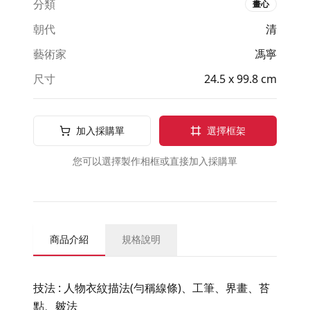
分類
畫心
朝代
清
藝術家
馮寧
尺寸
24.5 x 99.8 cm
加入採購單
選擇框架
您可以選擇製作相框或直接加入採購單
商品介紹
規格說明
技法 : 人物衣紋描法(勻稱線條)、工筆、界畫、苔
點、皴法