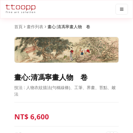
首頁
畫作列表
畫心:清馮寧畫人物 卷
畫心:清馮寧畫人物 卷
技法 : 人物衣紋描法(勻稱線條)、工筆、界畫、苔點、皴
法
NT$
6,600