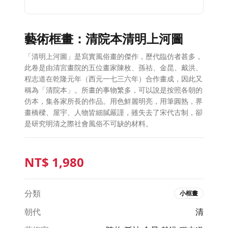
藝術框畫：清院本清明上河圖
「清明上河圖」是寫實風俗畫的傑作，歷代臨仿者甚多，
此卷是由清宮畫院的五位畫家陳枚、孫祜、金昆、戴洪、
程志道在乾隆元年（西元一七三六年）合作畫成，因此又
稱為「清院本」。所畫的事物繁多，可以說是按照各朝的
仿本，集各家所長的作品。用色鮮麗明亮，用筆圓熟，界
畫橋樑、屋宇、人物皆細膩嚴謹，雖失去了宋代古制，卻
是研究明清之際社會風俗不可缺的材料。
NT$
1,980
分類
小框畫
朝代
清