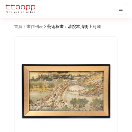
首頁
畫作列表
藝術框畫：清院本清明上河圖