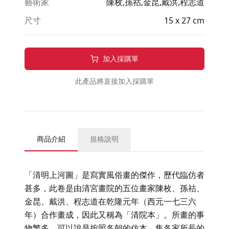
藝術家
陳枚,孫祜,金昆,戴洪,程志道
尺寸
15 x 27 cm
加入採購單
此產品將直接加入採購單
商品介紹
規格說明
「清明上河圖」是寫實風俗畫的傑作，歷代臨仿者
甚多，此卷是由清宮畫院的五位畫家陳枚、孫祜、
金昆、戴洪、程志道在乾隆元年（西元一七三六
年）合作畫成，因此又稱為「清院本」。所畫的事
物繁多，可以說是按照各朝的仿本，集各家所長的