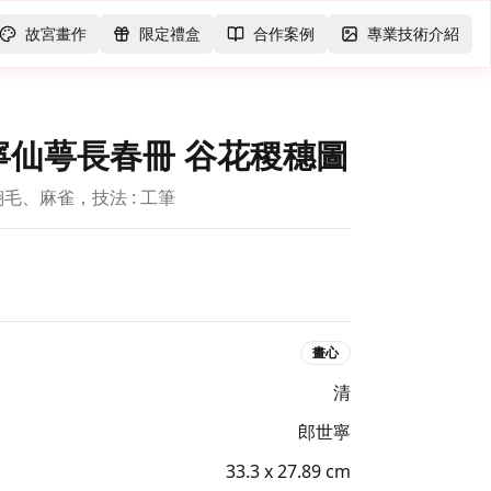
故宮畫作
限定禮盒
合作案例
專業技術介紹
寧仙萼長春冊 谷花稷穗圖
毛、麻雀，技法 : 工筆
畫心
清
郎世寧
33.3 x 27.89 cm