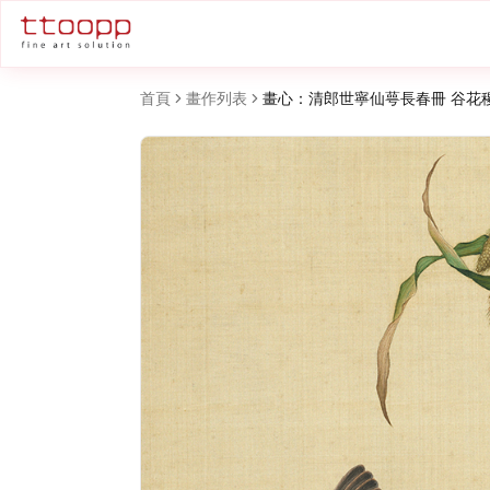
首頁
畫作列表
畫心：清郎世寧仙萼長春冊 谷花