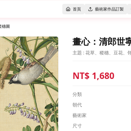
首頁
藝術家作品訂製
稷穗圖
畫心：清郎世
主題 : 花草、稷穗、豆花、翎
NT$
1,680
分類
朝代
藝術家
尺寸